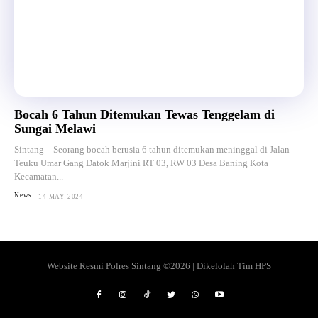
Bocah 6 Tahun Ditemukan Tewas Tenggelam di
Sungai Melawi
Sintang – Seorang bocah berusia 6 tahun ditemukan meninggal di Jalan
Teuku Umar Gang Datok Marjini RT 03, RW 03 Desa Baning Kota
Kecamatan...
News
14 MAY 2024
Website Resmi Polres Sintang ©2026 | Dikelolah Tim HPS