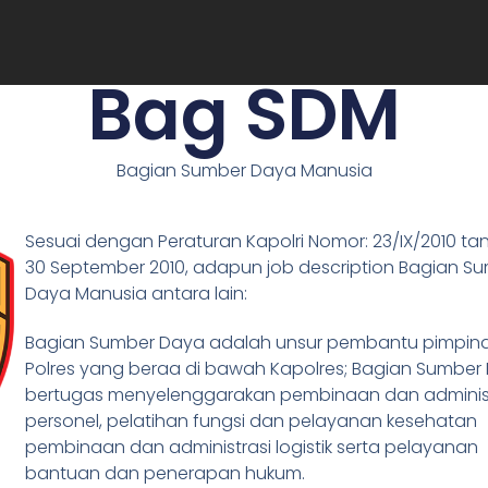
News
Profil
Publik
Layanan
Pol
Bag SDM
Bagian Sumber Daya Manusia
Sesuai dengan Peraturan Kapolri Nomor: 23/IX/2010 ta
30 September 2010, adapun job description Bagian S
Daya Manusia antara lain:
Bagian Sumber Daya adalah unsur pembantu pimpin
Polres yang beraa di bawah Kapolres; Bagian Sumber
bertugas menyelenggarakan pembinaan dan administ
personel, pelatihan fungsi dan pelayanan kesehatan
pembinaan dan administrasi logistik serta pelayanan
bantuan dan penerapan hukum.