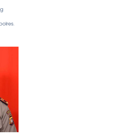
ng
olres.