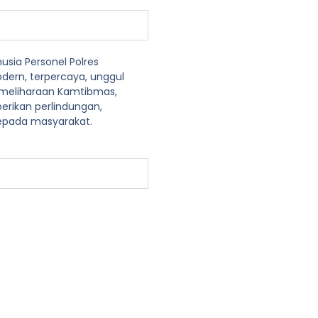
sia Personel Polres
dern, terpercaya, unggul
meliharaan Kamtibmas,
rikan perlindungan,
pada masyarakat.