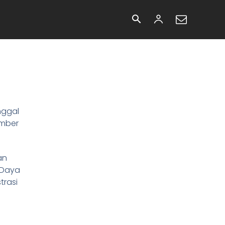
sek
Tim
More
nggal
umber
an
 Daya
rasi