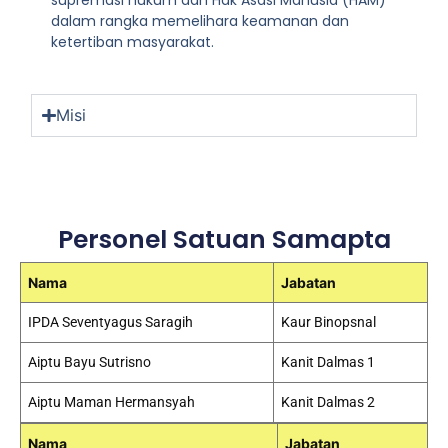
supremasi hukum dan Hak Asasi Manusia (HAM)
dalam rangka memelihara keamanan dan
ketertiban masyarakat.
Misi
Personel Satuan Samapta
Nama
Jabatan
IPDA Seventyagus Saragih
Kaur Binopsnal
Aiptu Bayu Sutrisno
Kanit Dalmas 1
Aiptu Maman Hermansyah
Kanit Dalmas 2
Nama
Jabatan